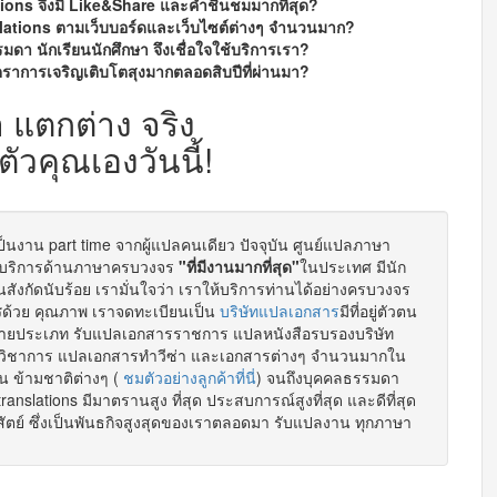
ons จึงมี Like&Share และคำชื่นชมมากที่สุด?
lations ตามเว็บบอร์ดและเว็บไซต์ต่างๆ จำนวนมาก?
ดา นักเรียนนักศึกษา จึงเชื่อใจใช้บริการเรา?
ตราการเจริญเติบโตสุงมากตลอดสิบปีที่ผ่านมา?
า
แตกต่าง
จริง
ตัวคุณเองวันนี้!
นงาน part time จากผู้แปลคนเดียว ปัจจุบัน ศูนย์แปลภาษา
ให้บริการด้านภาษาครบวงจร
"ที่มีงานมากที่สุด"
ในประเทศ มีนัก
ังกัดนับร้อย เรามั่นใจว่า เราให้บริการท่านได้อย่างครบวงจร
ร
ด้วย คุณภาพ เราจดทะเบียนเป็น
บริษัทแปลเอกสาร
มีที่อยู่ตัวตน
ยประเภท รับแปลเอกสารราชการ แปลหนังสือรบรองบริษัท
นวิชาการ แปลเอกสารทำวีซ่า และเอกสารต่างๆ จำนวนมากใน
ชน ข้ามชาติต่างๆ (
ชมตัวอย่างลูกค้าที่นี่
) จนถึงบุคคลธรรมดา
nslations มีมาตรานสูง ที่สุด ประสบการณ์สูงที่สุด และดีที่สุด
ตย์ ซึ่งเป็นพันธกิจสูงสุดของเราตลอดมา รับแปลงาน ทุกภาษา