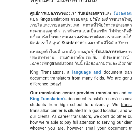
ศูนย์การแปลภาษา
ของเรา
รับแปลเอกสาร
และ
รับรองเอ
แปล Kingtranslations ครอบคลุม บริษัท องค์กรขนาดใหญ
ภายในและภายนอกประเทศ สถานที่ให้บริการแปลเอกสา
สะดวกของลูกค้า เราทำงานแปลเป็นอาชีพ ไม่ทำธุรกิจอื่น 
แข็งแกร่งเป็นของตนเอง รองรับความต้องการ ของท่านได้อ
ติดต่อเราได้ ศูนย์
รับแปลภาษา
ของเรายินดีให้คำปรึกษา
แหล่งลูกค้าใหม่ที่ มากที่สุดของศูนย์
รับแปลภาษา
คิงทรา
ประจำทำงาน ร่วมกับเราด้วยรอยยิ้ม มีประสบการณ์
เอกสาร
Kingtranslations วันนี้ เพื่อสอบถามรายละเอียดก่
King Translations,
a
language and
document tran
document translators from many fields. We are genui
difference today!
Our translation center provides translation
and
ce
King Translation's
document translation services cov
students from high school to university. We
trans
translation center is situated in a good location, and 
our clients. As career translators, we don't do other 
how we’re able to pay full attention to serving our cli
whoever you are, however small your document tra