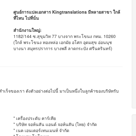
ศูนย์การแปลเอกสาร Kingtranslations มีหลายสาขา ใกล้
ที่ไหน ไปที่นั่น
สำนักงานใหญ่:
1182/144 ซ.สุขุมวิท 77 บางจาก พระโขนง กทม. 10260
(ใกล้ พระโขนง ทองหล่อ เอกมัย อโศก อุดมสุข อ่อนนุช
บางนา สมุทรปราการ บางพลี ลาดกระบัง ศรีนครินทร์)
ำเร็จของเรา ดังตัวอย่างต่อไปนี้
มาเป็นหนึ่งในลูกค้าของบริษัทรับ
* เครื่องประดับ คาร์เทีย
* บริษัท จอห์นสัน แอนด์ จอห์นสัน (ไทย) จำกัด
* เนค เอนเตอร์เทนเมนท์ จำกัด