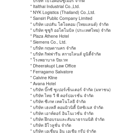
* บริษัท ไบโอคอนซูเมอร์ จำกัด
* Italthai Industrial Co.,Ltd.
* NYK Logistics (Thailand) Co.,Ltd.
* Sansiri Public Company Limited
* บริษัท เอปสัน โตโยคอม (ไทยแลนด์) จำกัด
* บริษัท ซูซูกิ ออโตโมบิล (ประเทศไทย) จำกัด
* Plaza Athene Hotel
* Siemens Co., Ltd.
* บริษัท กฤษดานคร จำกัด
* บริษัท กิฟฟารีน สกายไลนส์ ยูนิตี้จำกัด
* โรงพยาบาล ปิยเวท
* Dheerakupt Law Office
* Ferragamo Salvatore
* Calvine Kline
* Avana Hotel
* บริษัท บิ๊กซี ซูเปอร์เซ็นเตอร์ จำกัด (มหาชน)
* บริษัท ไทย วี พี คอร์ปอเรชั่น จำกัด
* บริษัท ซีเกท เทคโนโลยี จำกัด
* บริษัท เฮงหลี คอมมิวนิตี้ บิสซิเนส จำกัด
* บริษัท เอาท์ดอร์ อินโนเวชั่น จำกัด
* บริษัท ฝึกอบรมและสัมนาธรรมนิติ จำกัด
* บริษัท อีโวลูชั่น จำกัด
* บริษัท เอเชี่ยน อิน เอเชีย กรุ๊ป จำกัด