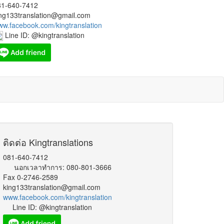
81-640-7412
ng133translation@gmail.com
w.facebook.com/kingtranslation
Line ID: @kingtranslation
ติดต่อ Kingtranslations
081-640-7412
ป LIKE fanpage ของเรา
www.facebook.com/kingtranslation
ถ้าไม่ดีจริงคงไ
นอกเวลาทำการ: 080-801-3666
Fax 0-2746-2589
king133translation@gmail.com
www.facebook.com/kingtranslation
Line ID: @kingtranslation