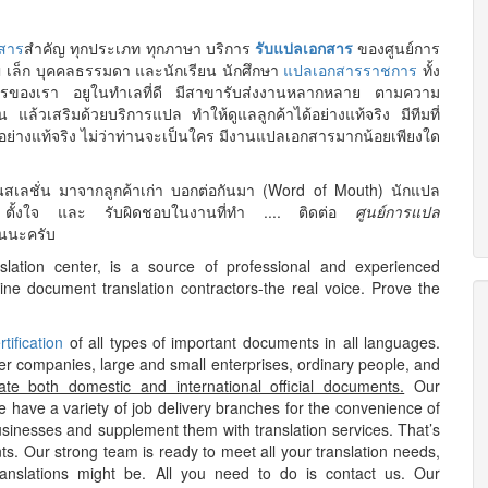
กสาร
สำคัญ ทุกประเภท ทุกภาษา บริการ
รับแปลเอกสาร
ของศูนย์การ
่ เล็ก บุคคลธรรมดา และนักเรียน นักศึกษา
แปลเอกสารราชการ
ทั้ง
รของเรา อยูในทำเลที่ดี มีสาขารับส่งงานหลากหลาย ตามความ
แล้วเสริมด้วยบริการแปล ทำให้ดูแลลูกค้าได้อย่างแท้จริง มีทีมที่
ย่างแท้จริง ไม่ว่าท่านจะเป็นใคร มีงานแปลเอกสารมากน้อยเพียงใด
นสเลชั่น มาจากลูกค้าเก่า บอกต่อกันมา (Word of Mouth) นักแปล
 ตั้งใจ และ รับผิดชอบในงานที่ทำ .... ติดต่อ
ศูนย์การแปล
อนนะครับ
slation center, is a source of professional and experienced
ne document translation contractors-the real voice. Prove the
rtification
of all types of important documents in all languages.
er companies, large and small enterprises, ordinary people, and
late both domestic and international official documents.
Our
we have a variety of job delivery branches for the convenience of
businesses and supplement them with translation services. That’s
ents. Our strong team is ready to meet all your translation needs,
nslations might be. All you need to do is contact us. Our