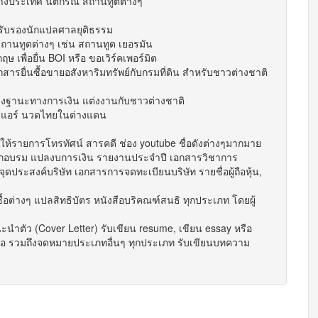
างประเทศ นิติกรณ์ สถานทูตต่างๆ
รับรองนักแปลศาลยุติธรรม
านทูตต่างๆ เช่น สถานทูต เยอรมัน
พื่อยื่น BOI หรือ ขอเวิร์คเพอร์มิต
ารยื่นซื้อขายอสังหาริมทรัพย์กับกรมที่ดิน สำหรับชาวต่างชาติ
งฐานะทางการเงิน แต่งงานกับชาวต่างชาติ
รแอร์ นวดไทยในต่างแดน
ห้รายการโทรทัศน์ สารคดี ช่อง youtube ชื่อดังต่างๆมากมาย
ฝึกอบรม แปลงบการเงิน รายงานประจำปี เอกสารวิชาการ
ประสงค์บริษัท เอกสารการจดทะเบียนบริษัท รายชื่อผู้ถือหุ้น,
อต่างๆ แปลสิทธิบัตร หนังสือบริคณฑ์สนธิ ทุกประเภท โดยผู้
นำตัว (Cover Letter) รับเขียน resume, เขียน essay หรือ
ต่อ รวมถึงจดหมายประเภทอื่นๆ ทุกประเภท รับเขียนบทความ