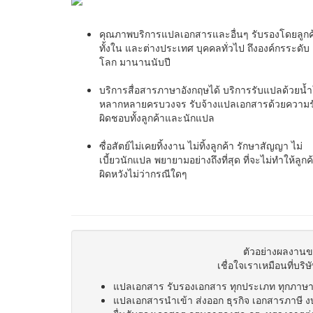
คุณภาพ
บริการแปลเอกสารและอื่นๆ รับรองโดยลูกค
ทั้งใน และต่างประเทศ บุคคลทั่วไป ถึงองค์กรระดับ
โลก มานานนับปี
บริการ
สื่อสารภาษาอังกฤษได้ บริการรับแปลด้วยน้
หลากหลายครบวงจร รับจ้างแปลเอกสารด้วยความร
ผิดชอบทั้งลูกค้าและนักแปล
ซื่อสัตย์
ไม่เคยทิ้งงาน ไม่ทิ้งลูกค้า รักษาสัญญา ไม่
เบี้ยวนักแปล พยายามอย่างถึงที่สุด ที่จะไม่ทำให้ลูกค
ผิดหวังไม่ว่ากรณีใดๆ
ตัวอย่างผลงา
เชื่อใจเราเหมือนที่บร
แปลเอกสาร รับรองเอกสาร ทุกประเภท ทุกภาษ
แปลเอกสารนำเข้า ส่งออก ธุรกิจ เอกสารภาษี 