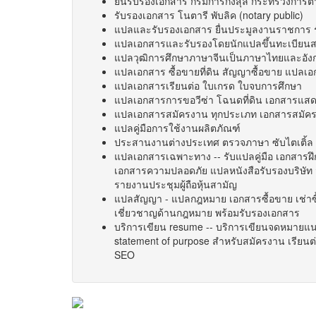
ยื่นรับรองเอกสาร กรมการกงสุล กระทรวงการต่
รับรองเอกสาร โนตารี พับลิค (notary public)
แปลและรับรองเอกสาร ยื่นประมูลงานราชการ 
แปลเอกสารและรับรองโดยนักแปลขึ้นทะเบียนสถ
แปลวุฒิการศึกษาภาษาจีนเป็นภาษาไทยและอังกฤษ เ
แปลเอกสาร ซื้อขายที่ดิน สัญญาซื้อขาย แปลเอกส
แปลเอกสารเรียนต่อ ใบเกรด ใบจบการศึกษา
แปลเอกสารการขอวีซ่า โฉนดที่ดิน เอกสารแสด
แปลเอกสารสมัครงาน ทุกประเภท เอกสารสมัค
แปลคู่มือการใช้งานผลิตภัณฑ์
ประสานงานต่างประเทศ ตรวจภาษา ซับไตเติ้ล ใ
แปลเอกสารเฉพาะทาง -- รับแปลคู่มือ เอกสาร
เอกสารความปลอดภัย แปลหนังสือรับรองบริษัท จุด
รายงานประชุมผู้ถือหุ้นสามัญ
แปลสัญญา - แปลกฎหมาย เอกสารซื้อขาย เช่าซื้
เชี่ยวชาญด้านกฎหมาย พร้อมรับรองเอกสาร
บริการเขียน resume -- บริการเขียนจดหมายแนะ
statement of purpose สำหรับสมัครงาน เรียน
SEO